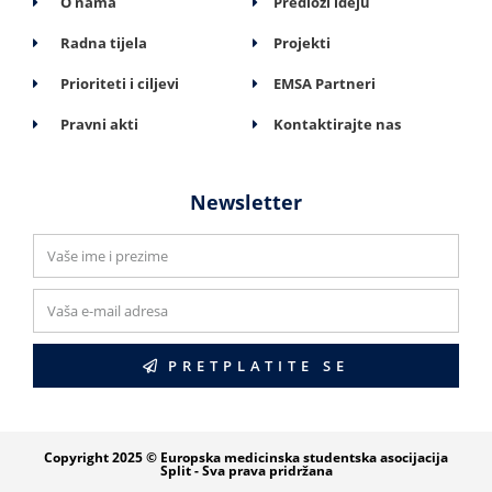
O nama
Predloži ideju
Radna tijela
Projekti
Prioriteti i ciljevi
EMSA Partneri
Pravni akti
Kontaktirajte nas
Newsletter
PRETPLATITE SE
Copyright 2025 © Europska medicinska studentska asocijacija
Split - Sva prava pridržana