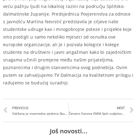
veću pažnju ljudi na lokalnoj razini na području Splitsko-
dalmatinske županije. Predsjednica Povjerenstva za odnose
s javnošću Martina Nevistić predstavila je ciljeve naše
studentske udruge kao i mnogobrojne poteze i projekte koje
smo postigli u samo nekoliko mjeseci od osnutka ove
europske organizacije, ali je i pozvala kolegice i kolege
studente na društveni i javni angažman kako bi zajedničkim
snagama učinili promjene među našim prijateljima,
poznanicima i drugim stanovnicima ovog podneblja. Ovim
putem se zahvaljujemo TV Dalmacija na kvalitetnom prilogu i
radujemo se budućoj suradnji.
PREVIOUS
NEXT
Održana je izvanredna sjednica Skupštine EMSA Split
Četvero članova EMSA Split sudjelovalo na kongresu u Sloveniji
Još novosti...