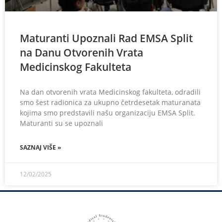
Maturanti Upoznali Rad EMSA Split
na Danu Otvorenih Vrata
Medicinskog Fakulteta
Na dan otvorenih vrata Medicinskog fakulteta, odradili
smo šest radionica za ukupno četrdesetak maturanata
kojima smo predstavili našu organizaciju EMSA Split.
Maturanti su se upoznali
SAZNAJ VIŠE »
12/02/2025