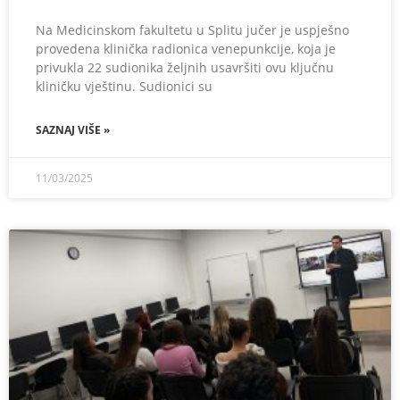
Na Medicinskom fakultetu u Splitu jučer je uspješno
provedena klinička radionica venepunkcije, koja je
privukla 22 sudionika željnih usavršiti ovu ključnu
kliničku vještinu. Sudionici su
SAZNAJ VIŠE »
11/03/2025