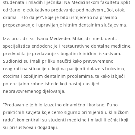
studenata i mladih liječnika! Na Medicinskom fakultetu Split
održano je edukativno predavanje pod nazivom „Bol, otok,
drama – što dalje?“, koje je bilo usmjereno na pravilno
prepoznavanje i upravljanje hitnim dentalnim slučajevima.
Izv. prof. dr. sc. Ivana Medvedec Mikić, dr. med. dent.,
specijalistica endodoncije i restaurativne dentalne medicine,
predvodila je predavanje s bogatim kliničkim iskustvom.
Sudionici su imali priliku naučiti kako pravovremeno
reagirati na situacije u kojima pacijenti dolaze s bolovima,
otocima i ozbiljnim dentalnim problemima, te kako izbjeći
potencijalno kobne ishode koji nastaju uslijed
nepravovremenog djelovanja.
“Predavanje je bilo izuzetno dinamično i korisno. Puno
praktičnih savjeta koje ćemo sigurno primijeniti u kliničkom
radu”, komentirali su studenti medicine i mladi liječnici koji
su prisustvovali događaju.