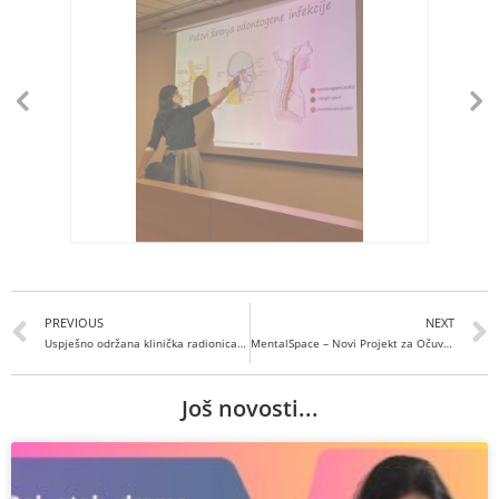
PREVIOUS
NEXT
Uspješno održana klinička radionica venepunkcije na Medicinskom fakultetu Split
MentalSpace – Novi Projekt za Očuvanje Mentalnog Zdravlja
Još novosti...