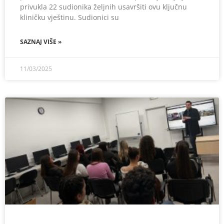
privukla 22 sudionika željnih usavršiti ovu ključnu
kliničku vještinu. Sudionici su
SAZNAJ VIŠE »
11/03/2025