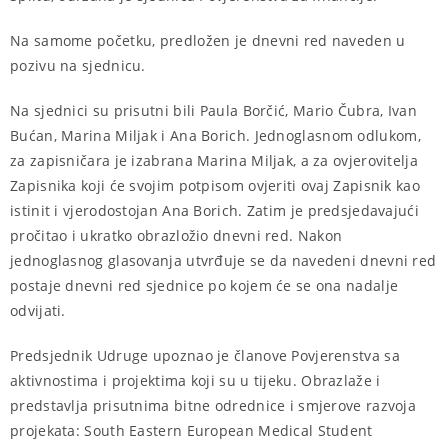
Na samome početku, predložen je dnevni red naveden u
pozivu na sjednicu.
Na sjednici su prisutni bili
Paula Borčić, Mario Čubra, Ivan
Bućan, Marina Miljak i Ana Borich.
Jednoglasnom odlukom,
za zapisničara je izabrana Marina Miljak, a za ovjerovitelja
Zapisnika koji će svojim potpisom ovjeriti ovaj Zapisnik kao
istinit i vjerodostojan Ana Borich. Zatim je predsjedavajući
pročitao i ukratko obrazložio dnevni red. Nakon
jednoglasnog glasovanja utvrđuje se da navedeni dnevni red
postaje dnevni red sjednice po kojem će se ona nadalje
odvijati.
Predsjednik Udruge upoznao je članove Povjerenstva sa
aktivnostima i projektima koji su u tijeku. Obrazlaže i
predstavlja prisutnima bitne odrednice i smjerove razvoja
projekata: South Eastern European Medical Student