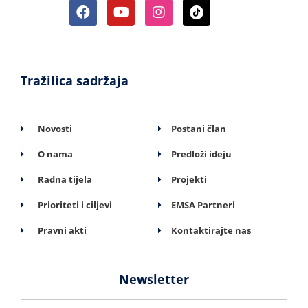
Tražilica sadržaja
Novosti
Postani član
O nama
Predloži ideju
Radna tijela
Projekti
Prioriteti i ciljevi
EMSA Partneri
Pravni akti
Kontaktirajte nas
Newsletter