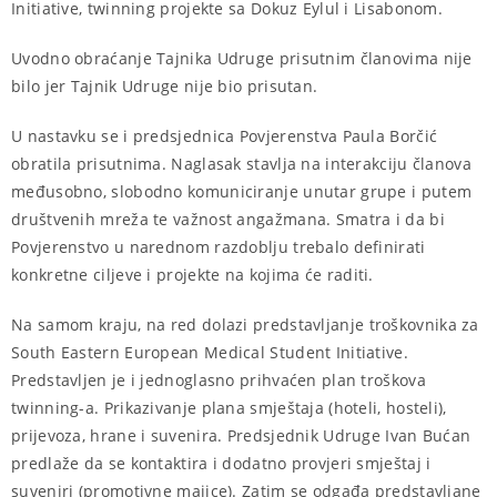
Initiative, twinning projekte sa Dokuz Eylul i Lisabonom.
Uvodno obraćanje Tajnika Udruge prisutnim članovima nije
bilo jer Tajnik Udruge nije bio prisutan.
U nastavku se i predsjednica Povjerenstva Paula Borčić
obratila prisutnima. Naglasak stavlja na interakciju članova
međusobno, slobodno komuniciranje unutar grupe i putem
društvenih mreža te važnost angažmana. Smatra i da bi
Povjerenstvo u narednom razdoblju trebalo definirati
konkretne ciljeve i projekte na kojima će raditi.
Na samom kraju, na red dolazi
predstavljanje troškovnika za
South Eastern European Medical Student Initiative.
Predstavljen je i jednoglasno prihvaćen plan troškova
twinning-a. Prikazivanje plana smještaja (hoteli, hosteli),
prijevoza, hrane i suvenira. Predsjednik Udruge Ivan Bućan
predlaže da se kontaktira i dodatno provjeri smještaj i
suveniri (promotivne majice). Zatim se odgađa predstavljane