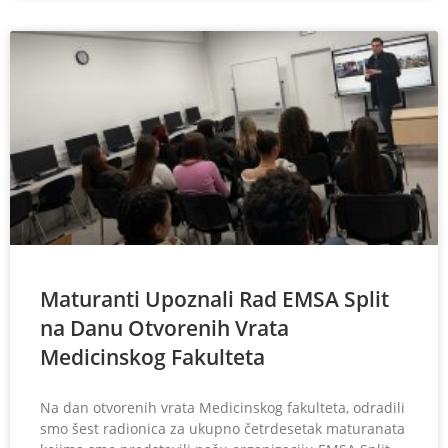
Maturanti Upoznali Rad EMSA Split
na Danu Otvorenih Vrata
Medicinskog Fakulteta
Na dan otvorenih vrata Medicinskog fakulteta, odradili
smo šest radionica za ukupno četrdesetak maturanata