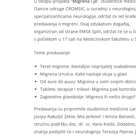
U sklopu projekta
“Migrena i ja”
, studentice medic
članice udruge CROMSIC, u suradnji s neurologin
specijalizanticama neurologije, održat će set kratk
predavanja o migreni. Ovaj edukativni događaj,
organiziran od strane
EMSA Split, održat će se u č
s početkom u 17 sati na Medicinskom fakultetu u S
Teme predavanje:
Teret migrene: Nevidljivi neprijatelj svakodnev
Migrena iznutra: Kako nastaje oluja u glavi
Od aure do auuu: Migrena u svim svojim oblic
Tablete, terapije i trikovi: Migrena pod kontrol
Zagonetne glavobolje: Migrena ili nešto drugo?
Predavanja su pripremile studentice medicine Lar
Josipa Rakuljić Zelov, Mia Jerković i Anisia Banović,
stručnu podršku doc. dr. sc. Vane Košte. Dodatno,
znanja podijelit će i neurologinje Terezija Pijerov, 