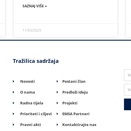
SAZNAJ VIŠE »
11/03/2025
Tražilica sadržaja
Novosti
Postani član
O nama
Predloži ideju
Radna tijela
Projekti
Prioriteti i ciljevi
EMSA Partneri
Pravni akti
Kontaktirajte nas