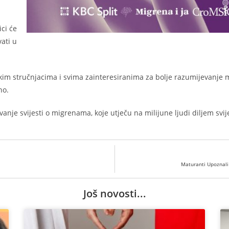
ci će
vati u
im stručnjacima i svima zainteresiranima za bolje razumijevanje 
no.
vanje svijesti o migrenama, koje utječu na milijune ljudi diljem svije
Maturanti Upoznali
Još novosti...