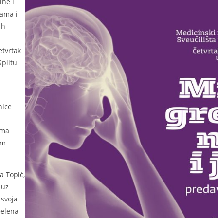
ine i
jama i
ih
etvrtak
plitu.
nice
ima
om
a Topić,
 uz
 svoja
Jelena