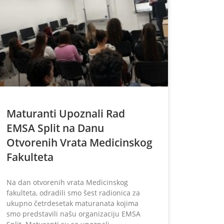
Maturanti Upoznali Rad
EMSA Split na Danu
Otvorenih Vrata Medicinskog
Fakulteta
Na dan otvorenih vrata Medicinskog
fakulteta, odradili smo šest radionica za
ukupno četrdesetak maturanata kojima
smo predstavili našu organizaciju EMSA